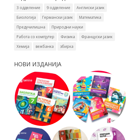
3 одделение
9 одделение
Англиски јазик
Биологија
Германски јазик
Математика
Предучилишна
Природни науки
Работа со компјутер
Физика
Француски јазик
Хемија
вежбанка
збирка
НОВИ ИЗДАНИЈА