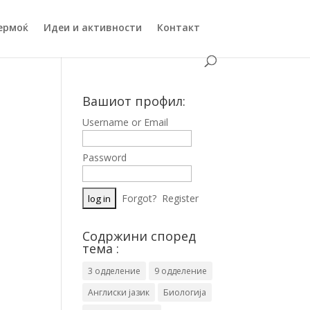
ермоќ
Идеи и активности
Контакт
Вашиот профил:
Username or Email
Password
Forgot?
Register
Содржини според
тема :
3 одделение
9 одделение
Англиски јазик
Биологија