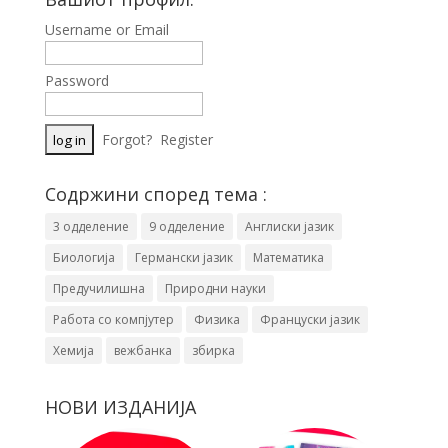
Username or Email
Password
Forgot?
Register
Содржини според тема :
3 одделение
9 одделение
Англиски јазик
Биологија
Германски јазик
Математика
Предучилишна
Природни науки
Работа со компјутер
Физика
Француски јазик
Хемија
вежбанка
збирка
НОВИ ИЗДАНИЈА