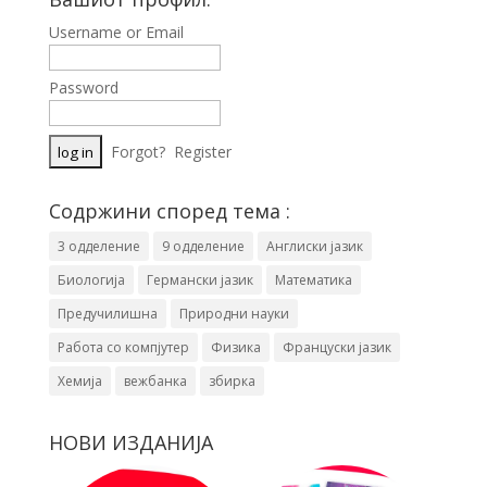
Username or Email
Password
Forgot?
Register
Содржини според тема :
3 одделение
9 одделение
Англиски јазик
Биологија
Германски јазик
Математика
Предучилишна
Природни науки
Работа со компјутер
Физика
Француски јазик
Хемија
вежбанка
збирка
НОВИ ИЗДАНИЈА