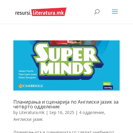
Планирања и сценарија по Англиски јазик за
четврто одделение
by
Literatura.mk
|
Sep 16, 2025
|
4 одделение
,
Англиски јазик
Планирањата и сценаријата го следат учебникот