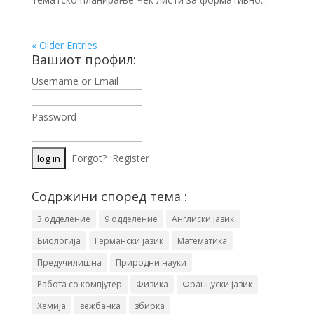
« Older Entries
Вашиот профил:
Username or Email
Password
Forgot?
Register
Содржини според тема :
3 одделение
9 одделение
Англиски јазик
Биологија
Германски јазик
Математика
Предучилишна
Природни науки
Работа со компјутер
Физика
Француски јазик
Хемија
вежбанка
збирка