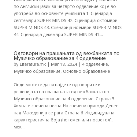
по Англиски јазик за четврто одделение кој е во
употреба во основните училишта 1. Сценарија
септември SUPER MINDS 42. Сценарија октомври
SUPER MINDS 43. Сценарија ноември SUPER MINDS
44. Сценарија декември SUPER MINDS 41....
Одговори на прашањата од вежбанката по
Музичко образование за 4 одделение
by
Literatura.mk
|
Mar 18, 2024
|
4 одделение
,
Музичко образование
,
Основно образование
Овде можете да ги најдете одговорите и
решенијата на прашањата од вежбанката по
Музичко образование за 4 одделение. Страна 5
Химна е свечена песна На свечени пригоди Денес
над Македонија се раѓа Страна 6 Индивидуална
карактеристична боја (потемен или посветол),
мек,...