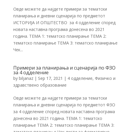
Овде можете да најдете примери за тематски
планирања и дневни сценарија по предметот
ИСТОРИЈА И ОПШТЕСТВО за 4 одделение според
новата наставна програма донесена во 2021
година. ТЕМА 1: тематско планирање ТЕМА 2:
тематско планирање ТЕМА 3: тематско планирање
Чек...
Примери за планирања и сценарија по ФЗО
за 4 одделение
by
biljanaz
|
Sep 17, 2021
|
4 одделение
,
Физичко и
здравствено образование
Овде можете да најдете примери за тематски
планирања и дневни сценарија по предметот ФЗО
за 4 одделение според новата наставна програма
донесена во 2021 година. ТЕМА 1: тематско
планирање ТЕМА 2: тематско планирање ТЕМА 3:
тематско планирање Чек листи за формативно...