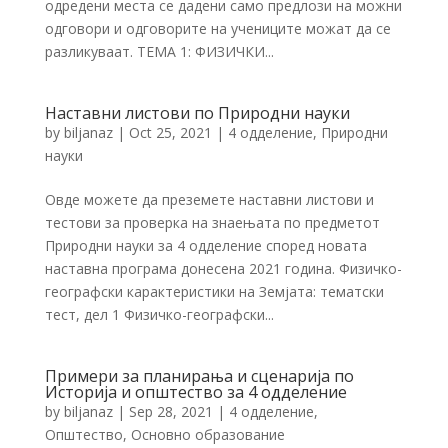
одредени места се дадени само предлози на можни
одговори и одговорите на учениците можат да се
разликуваат. ТЕМА 1: ФИЗИЧКИ...
Наставни листови по Природни науки
by
biljanaz
|
Oct 25, 2021
|
4 одделение
,
Природни
науки
Овде можете да преземете наставни листови и
тестови за проверка на знаењата по предметот
Природни науки за 4 одделение според новата
наставна програма донесена 2021 година. Физичко-
географски карактеристики на Земјата: тематски
тест, дел 1 Физичко-географски...
Примери за планирања и сценарија по
Историја и општество за 4 одделение
by
biljanaz
|
Sep 28, 2021
|
4 одделение
,
Општество
,
Основно образование