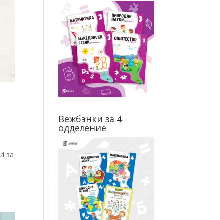
1
Вежбанки за 4
одделение
И за