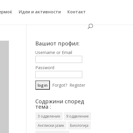
ермоќ
Идеи и активности
Контакт
Вашиот профил:
Username or Email
Password
Forgot?
Register
Содржини според
тема :
3 одделение
9 одделение
Англиски јазик
Биологија