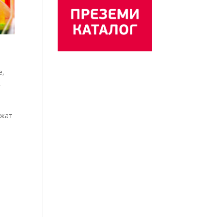
е
,
,
ажат