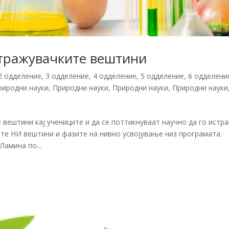
стражувачките вештини
2 одделение
,
3 одделение
,
4 одделение
,
5 одделение
,
6 одделени
риродни науки
,
Природни науки
,
Природни науки
,
Природни науки
 вештини кај учениците и да се поттикнуваат научно да го истр
ите НИ вештини и фазите на нивно усвојување низ програмата.
Ламина по...