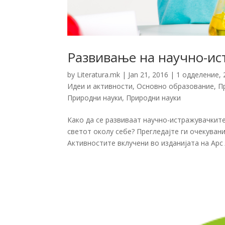
Развивање на научно-и
by
Literatura.mk
|
Jan 21, 2016
|
1 одделение
,
Идеи и активности
,
Основно образование
,
П
Природни науки
,
Природни науки
Како да се развиваат научно-истражувачките
светот околу себе? Прегледајте ги очекуван
Активностите вклучени во изданијата на Арс 