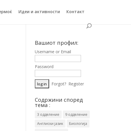
ермоќ
Идеи и активности
Контакт
Вашиот профил:
Username or Email
Password
Forgot?
Register
Содржини според
тема :
3 одделение
9 одделение
Англиски јазик
Биологија