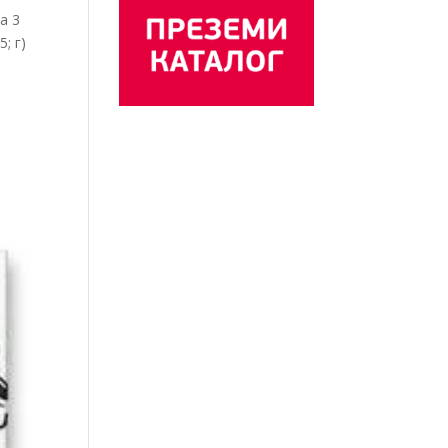
а 3
; г)