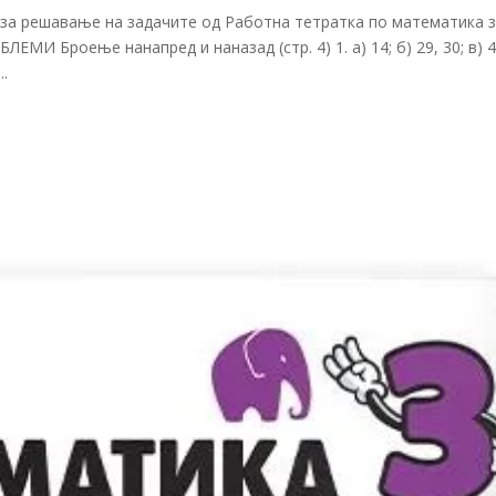
 за решавање на задачите од Работна тетратка по математика з
И Броење нанапред и наназад (стр. 4) 1. а) 14; б) 29, 30; в) 45
..