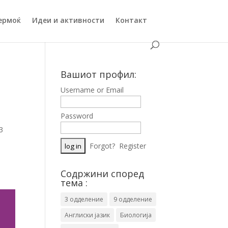
ермоќ
Идеи и активности
Контакт
Вашиот профил:
Username or Email
Password
3
Forgot?
Register
Содржини според
тема :
3 одделение
9 одделение
Англиски јазик
Биологија