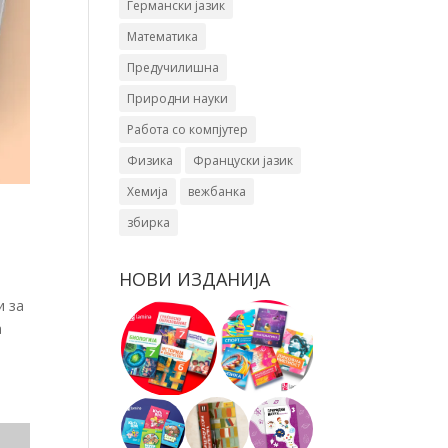
Германски јазик
Математика
Предучилишна
Природни науки
Работа со компјутер
Физика
Француски јазик
Хемија
вежбанка
збирка
НОВИ ИЗДАНИЈА
и за
а