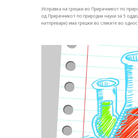
Исправка на грешки во Прирачникот по приро
од Прирачникот по природни науки за 5 одд
натпревари) има грешки во сликите во однос 