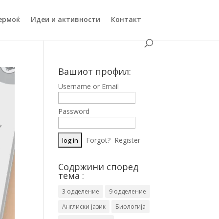
ермоќ
Идеи и активности
Контакт
Вашиот профил:
Username or Email
Password
Forgot?
Register
Содржини според
тема :
3 одделение
9 одделение
Англиски јазик
Биологија