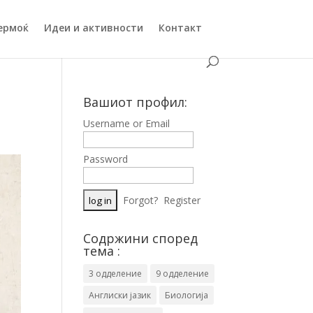
ермоќ
Идеи и активности
Контакт
Вашиот профил:
Username or Email
Password
Forgot?
Register
Содржини според
тема :
3 одделение
9 одделение
Англиски јазик
Биологија