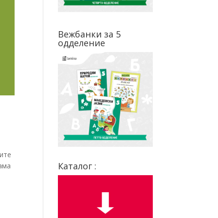
Вежбанки за 5
одделение
ните
Каталог :
ама