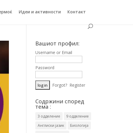
ермоќ
Идеи и активности
Контакт
Вашиот профил:
Username or Email
Password
Forgot?
Register
Содржини според
тема :
3 одделение
9 одделение
Англиски јазик
Биологија