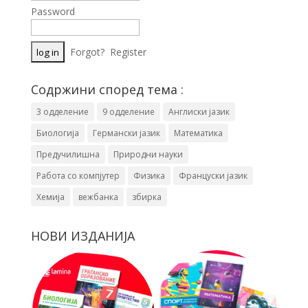
Password
Forgot?
Register
Содржини според тема :
3 одделение
9 одделение
Англиски јазик
Биологија
Германски јазик
Математика
Предучилишна
Природни науки
Работа со компјутер
Физика
Француски јазик
Хемија
вежбанка
збирка
НОВИ ИЗДАНИЈА