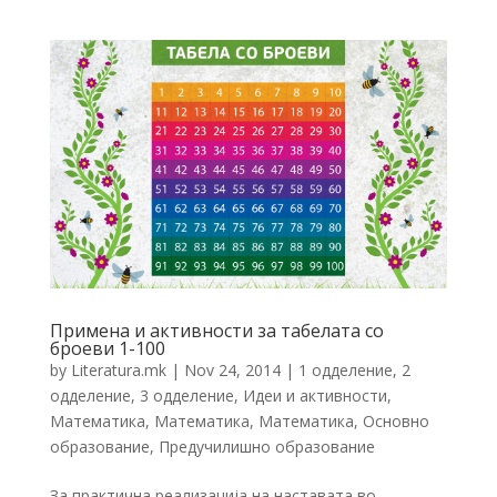
Примена и активности за табелата со
броеви 1-100
by
Literatura.mk
|
Nov 24, 2014
|
1 одделение
,
2
одделение
,
3 одделение
,
Идеи и активности
,
Математика
,
Математика
,
Математика
,
Основно
образование
,
Предучилишнo образование
За практична реализација на наставата во