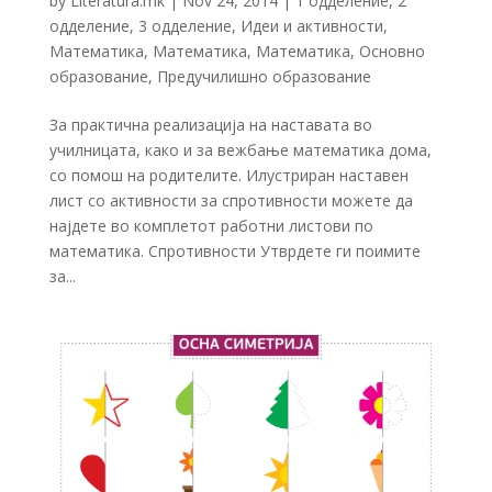
by
Literatura.mk
|
Nov 24, 2014
|
1 одделение
,
2
одделение
,
3 одделение
,
Идеи и активности
,
Математика
,
Математика
,
Математика
,
Основно
образование
,
Предучилишнo образование
За практична реализација на наставата во
училницата, како и за вежбање математика дома,
со помош на родителите. Илустриран наставен
лист со активности за спротивности можете да
најдете во комплетот работни листови по
математика. Спротивности Утврдете ги поимите
за...