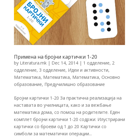
Примена на бројни картички 1-20
by
Literatura.mk
|
Dec 14, 2014
|
1 одделение
,
2
одделение
,
3 одделение
,
Идеи и активности
,
Математика
,
Математика
,
Математика
,
Основно
образование
,
Предучилишнo образование
Бројни картички 1-20 За практична реализација на
наставата во училницата, како и за вежбање
математика дома, со помош на родителите. Еден
комплет бројни картички 1-20 содржи: Илустрирани
картички со броеви од 1 до 20 Картички со
симболи за математички операции...