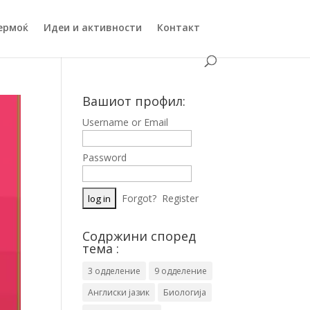
ермоќ
Идеи и активности
Контакт
Вашиот профил:
Username or Email
Password
Forgot?
Register
Содржини според
тема :
3 одделение
9 одделение
Англиски јазик
Биологија