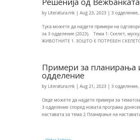
Решенија од Вежбанката
by
Literatura.mk
|
Aug 23, 2023
|
3 одделение
Тука можете да најдете примери на одговор
за 3 одделение (2023). Тема 1: Скелет, мус
ЖИВОТНИТЕ 1. ЗОШТО Е ПОТРЕБЕН СКЕЛЕТОТ? 
Примери за планирања и
одделение
by
Literatura.mk
|
Aug 21, 2023
|
3 одделение
Овде можете да најдете примери за тематс
3 одделение според новата програма донесе
наставата за тема 2 Планирање на наставата 