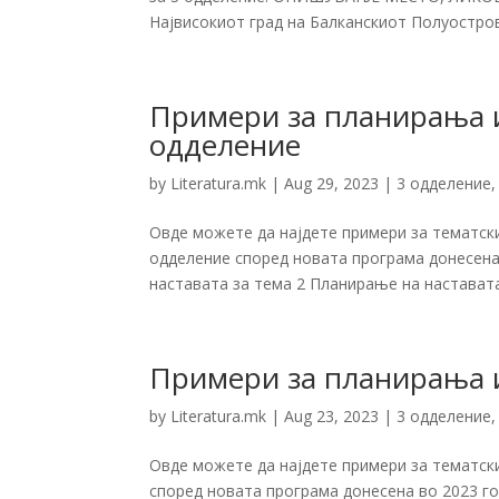
Највисокиот град на Балканскиот Полуостров
Примери за планирања и
одделение
by
Literatura.mk
|
Aug 29, 2023
|
3 одделение
Овде можете да најдете примери за тематс
одделение според новата програма донесена
наставата за тема 2 Планирање на наставата 
Примери за планирања и
by
Literatura.mk
|
Aug 23, 2023
|
3 одделение
Овде можете да најдете примери за тематск
според новата програма донесена во 2023 г