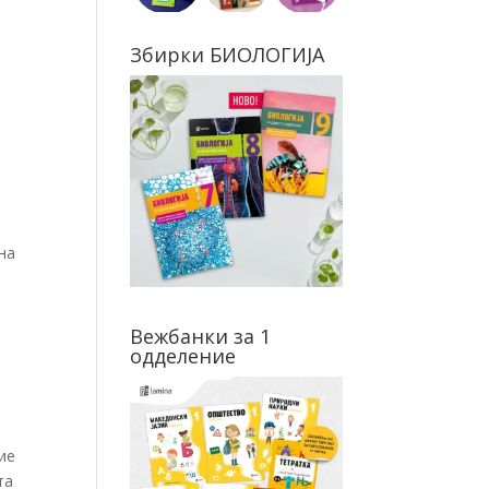
Збирки БИОЛОГИЈА
на
Вежбанки за 1
одделение
ие
та