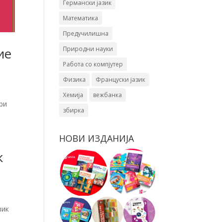
Германски јазик
Математика
Предучилишна
Природни науки
ие
Работа со компјутер
Физика
Француски јазик
Хемија
вежбанка
ри
збирка
НОВИ ИЗДАНИЈА
к
зик