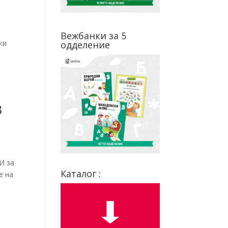
е
Вежбанки за 5
ки
одделение
3
И за
Каталог :
е на