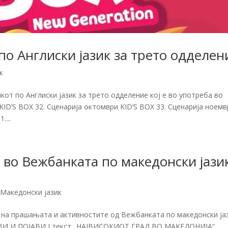
о Англиски јазик за трето одделен
к
кот по Англиски јазик за трето одделение кој е во употреба во
KID’S BOX 32. Сценарија октомври KID’S BOX 33. Сценарија ноемв
....
во Вежбанката по македонски јази
,
Македонски јазик
 на прашањата и активностите од Вежбанката по македонски ја
ВИ И ПОЈАВИ I текст „НАЈВИСОКИОТ ГРАД ВО МАКЕДОНИЈА“