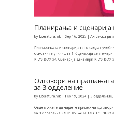
Планирања и сценарија п
by
Literatura.mk
|
Sep 16, 2025
|
Англиски јази
Планирањата и сценаријата го следат учебни
основните училишта 1. Сценарија септември 
KID’S BOX 34. Сценарија декември KID’S BOX 31
Одговори на прашањата 
за 3 одделение
by
Literatura.mk
|
Feb 19, 2024
|
3 одделение
Овде можете да најдете пример на одговори
за 3 одделение. ОПИШУВАЊЕ МЕСТО, ЛИКО