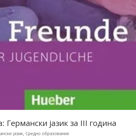
 Германски јазик за III година
ански јазик
,
Средно образование