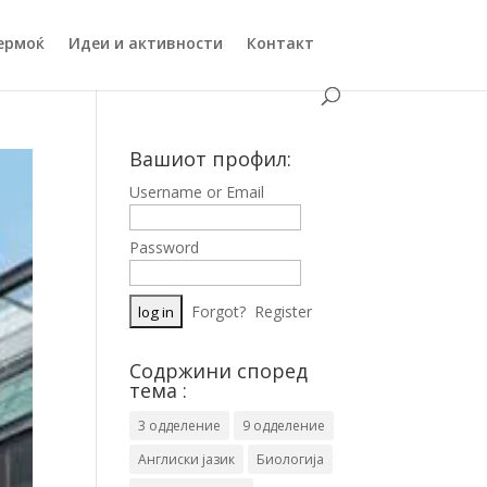
ермоќ
Идеи и активности
Контакт
Вашиот профил:
Username or Email
Password
Forgot?
Register
Содржини според
тема :
3 одделение
9 одделение
Англиски јазик
Биологија