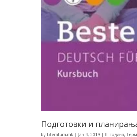
Подготовки и планирања:
by
Literatura.mk
|
Jan 4, 2019
|
III година
,
Герм