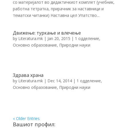
со материјалот во дидактичкиот комплет (учебник,
работна тетратка, прирачник за наставници и
тематски читанки) Наставна цел Упатство...
Движење: туркање и влечење
by
Literatura.mk
|
Jan 20, 2015
|
1 одделение
,
Основно образование
,
Природни науки
Здрава храна
by
Literatura.mk
|
Dec 14, 2014
|
1 одделение
,
Основно образование
,
Природни науки
« Older Entries
Вашиот профил: