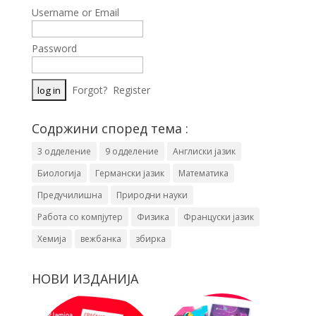
Username or Email
Password
Forgot?
Register
Содржини според тема :
3 одделение
9 одделение
Англиски јазик
Биологија
Германски јазик
Математика
Предучилишна
Природни науки
Работа со компјутер
Физика
Француски јазик
Хемија
вежбанка
збирка
НОВИ ИЗДАНИЈА