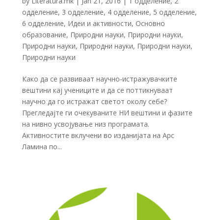
by
Literatura.mk
|
Jan 21, 2016
|
1 одделение
,
2
одделение
,
3 одделение
,
4 одделение
,
5 одделение
,
6 одделение
,
Идеи и активности
,
Основно
образование
,
Природни науки
,
Природни науки
,
Природни науки
,
Природни науки
,
Природни науки
,
Природни науки
Како да се развиваат научно-истражувачките
вештини кај учениците и да се поттикнуваат
научно да го истражат светот околу себе?
Прегледајте ги очекуваните НИ вештини и фазите
на нивно усвојување низ програмата.
Активностите вклучени во изданијата на Арс
Ламина по...