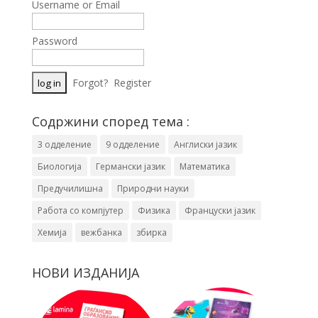
Username or Email
Password
Forgot?
Register
Содржини според тема :
3 одделение
9 одделение
Англиски јазик
Биологија
Германски јазик
Математика
Предучилишна
Природни науки
Работа со компјутер
Физика
Француски јазик
Хемија
вежбанка
збирка
НОВИ ИЗДАНИЈА