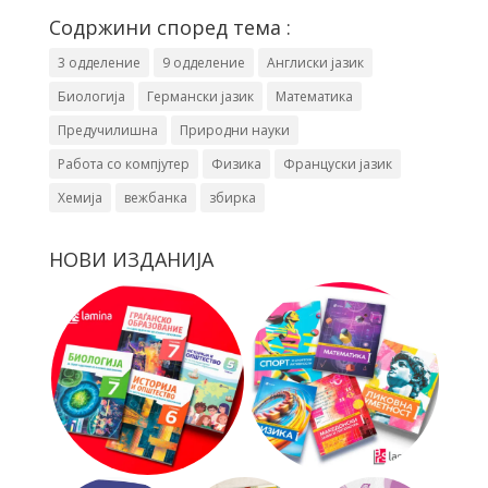
Содржини според тема :
3 одделение
9 одделение
Англиски јазик
Биологија
Германски јазик
Математика
Предучилишна
Природни науки
Работа со компјутер
Физика
Француски јазик
Хемија
вежбанка
збирка
НОВИ ИЗДАНИЈА