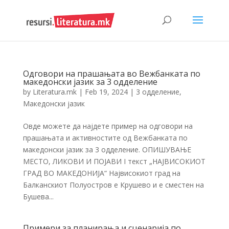
Одговори на прашањата во Вежбанката по
македонски јазик за 3 одделение
by
Literatura.mk
|
Feb 19, 2024
|
3 одделение
,
Македонски јазик
Овде можете да најдете пример на одговори на
прашањата и активностите од Вежбанката по
македонски јазик за 3 одделение. ОПИШУВАЊЕ
МЕСТО, ЛИКОВИ И ПОЈАВИ I текст „НАЈВИСОКИОТ
ГРАД ВО МАКЕДОНИЈА“ Највисокиот град на
Балканскиот Полуостров е Крушево и е сместен на
Бушева...
Примери за планирања и сценарија по