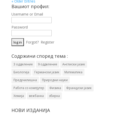
« Older Entries
Вашиот профил:
Username or Email
Password
Forgot?
Register
Содржини според тема :
3 одделение
9 одделение
Англиски јазик
Биологија
Германски јазик
Математика
Предучилишна
Природни науки
Работа со компјутер
Физика
Француски јазик
Хемија
вежбанка
збирка
НОВИ ИЗДАНИЈА