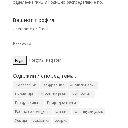
одделение ФИЗ 8 Годишно распределение по...
Вашиот профил:
Username or Email
Password
Forgot?
Register
Содржини според тема :
3 одделение
9 одделение
Англиски јазик
Биологија
Германски јазик
Математика
Предучилишна
Природни науки
Работа со компјутер
Физика
Француски јазик
Хемија
вежбанка
збирка