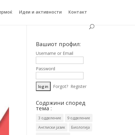
ермоќ
Идеи и активности
Контакт
Вашиот профил:
Username or Email
Password
Forgot?
Register
Содржини според
тема :
3 одделение
9 одделение
Англиски јазик
Биологија