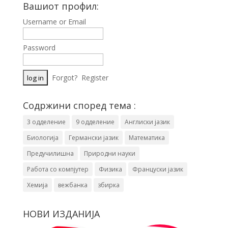
Вашиот профил:
Username or Email
Password
Forgot?
Register
Содржини според тема :
3 одделение
9 одделение
Англиски јазик
Биологија
Германски јазик
Математика
Предучилишна
Природни науки
Работа со компјутер
Физика
Француски јазик
Хемија
вежбанка
збирка
НОВИ ИЗДАНИЈА