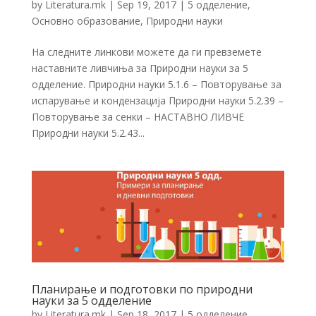
by
Literatura.mk
|
Sep 19, 2017
|
5 одделение
,
Основно образование
,
Природни науки
На следните линкови можете да ги превземете
наставните ливчиња за Природни науки за 5
одделение. Природни науки 5.1.6 – Повторување за
испарување и кондензација Природни науки 5.2.39 –
Повторување за сенки – НАСТАВНО ЛИВЧЕ
Природни науки 5.2.43...
Планирање и подготовки по природни
науки за 5 одделение
by
Literatura.mk
|
Sep 18, 2017
|
5 одделение
,