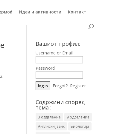
ермоќ
Идеи и активности
Контакт
ие
Вашиот профил:
Username or Email
Password
 2
Forgot?
Register
Содржини според
тема :
3 одделение
9 одделение
Англиски јазик
Биологија