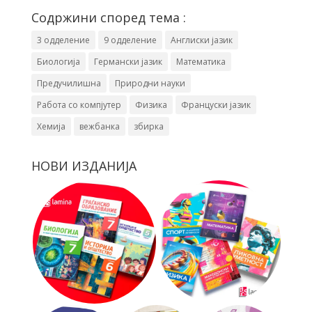
Содржини според тема :
3 одделение
9 одделение
Англиски јазик
Биологија
Германски јазик
Математика
Предучилишна
Природни науки
Работа со компјутер
Физика
Француски јазик
Хемија
вежбанка
збирка
НОВИ ИЗДАНИЈА