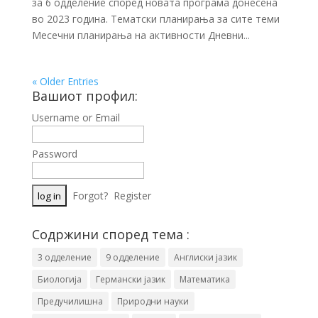
за 6 одделение според новата програма донесена
во 2023 година. Тематски планирања за сите теми
Месечни планирања на активности Дневни...
« Older Entries
Вашиот профил:
Username or Email
Password
Forgot?
Register
Содржини според тема :
3 одделение
9 одделение
Англиски јазик
Биологија
Германски јазик
Математика
Предучилишна
Природни науки