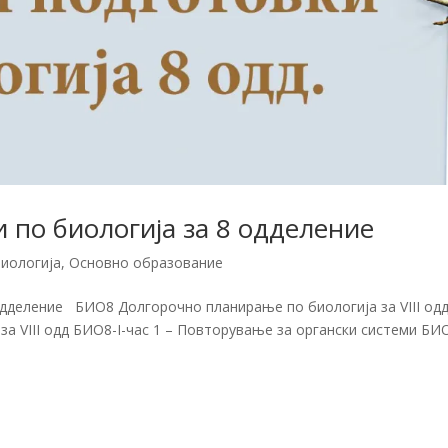
 по биологија за 8 одделение
Биологија
,
Основно образование
одделение БИО8 Долгорочно планирање по биологија за VIII од
 VIII одд БИО8-I-час 1 – Повторување за органски системи БИО