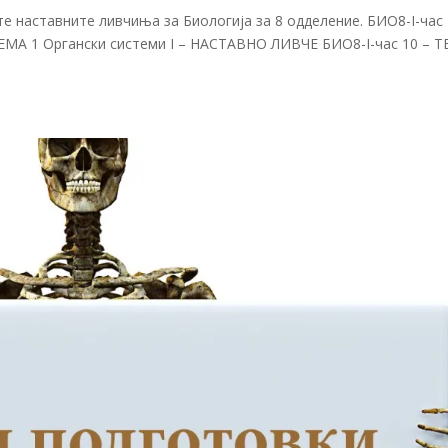
е наставните ливчиња за Биологија за 8 одделение. БИО8-I-час 
ТЕМА 1 Органски системи I – НАСТАВНО ЛИВЧЕ БИО8-I-час 10 – 