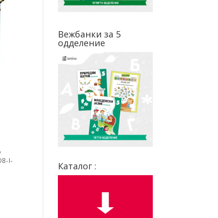
Вежбанки за 5
одделение
д
8-I-
Каталог :