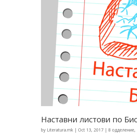
Наставни листови по Био
by
Literatura.mk
|
Oct 13, 2017
|
8 одделение
,