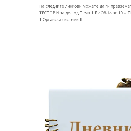
На следните линкови можете да ги превземет
ТЕСТОВИ за дел од Тема 1 БИО8-I-час 10 – 
1 Органски системи II –...