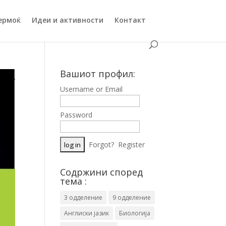
ермоќ
Идеи и активности
Контакт
Вашиот профил:
Username or Email
Password
Forgot?
Register
Содржини според
тема :
3 одделение
9 одделение
Англиски јазик
Биологија