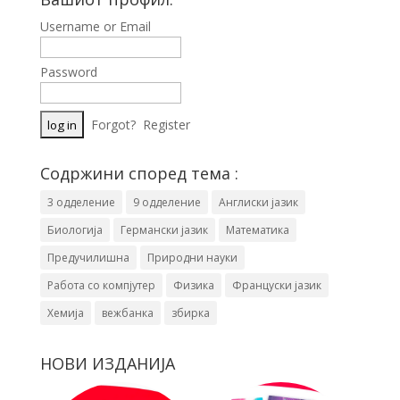
Username or Email
Password
Forgot?
Register
Содржини според тема :
3 одделение
9 одделение
Англиски јазик
Биологија
Германски јазик
Математика
Предучилишна
Природни науки
Работа со компјутер
Физика
Француски јазик
Хемија
вежбанка
збирка
НОВИ ИЗДАНИЈА