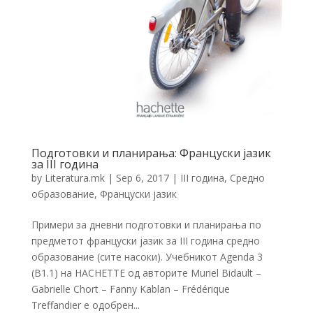
Подготовки и планирања: Француски јазик
за III година
by
Literatura.mk
|
Sep 6, 2017
|
III година
,
Средно
образование
,
Француски јазик
Примери за дневни подготовки и планирања по
предметот француски јазик за III година средно
образование (сите насоки). Учебникот Agenda 3
(B1.1) на HACHETTE од авторите Muriel Bidault –
Gabrielle Chort – Fanny Kablan – Frédérique
Treffandier e одобрен...