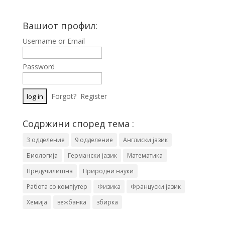
Вашиот профил:
Username or Email
Password
Forgot?
Register
Содржини според тема :
3 одделение
9 одделение
Англиски јазик
Биологија
Германски јазик
Математика
Предучилишна
Природни науки
Работа со компјутер
Физика
Француски јазик
Хемија
вежбанка
збирка