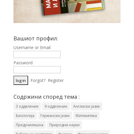
Вашиот профил:
Username or Email
Password
Forgot?
Register
Содржини според тема :
3 одделение
9 одделение
Англиски јазик
Биологија
Германски јазик
Математика
Предучилишна
Природни науки