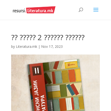
?? ????? 2 ?????? ??????
by
Literatura.mk
|
Nov 17, 2023