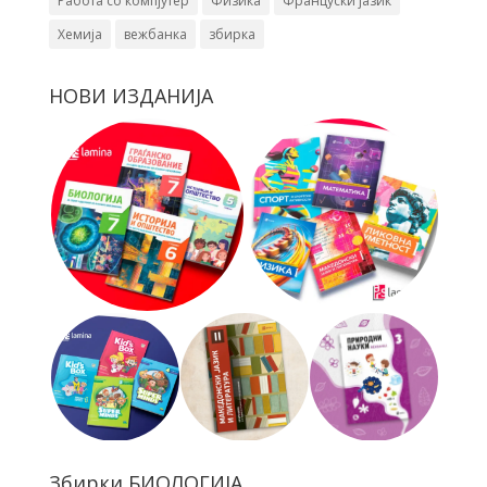
Работа со компјутер
Физика
Француски јазик
Хемија
вежбанка
збирка
НОВИ ИЗДАНИЈА
Збирки БИОЛОГИЈА