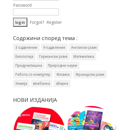
Password
Forgot?
Register
Содржини според тема :
3 одделение
9 одделение
Англиски јазик
Биологија
Германски јазик
Математика
Предучилишна
Природни науки
Работа со компјутер
Физика
Француски јазик
Хемија
вежбанка
збирка
НОВИ ИЗДАНИЈА