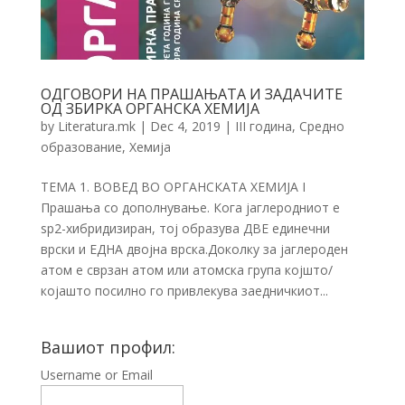
ОДГОВОРИ НА ПРАШАЊАТА И ЗАДАЧИТЕ
ОД ЗБИРКА ОРГАНСКА ХЕМИЈА
by
Literatura.mk
|
Dec 4, 2019
|
III година
,
Средно
образование
,
Хемија
ТЕМА 1. ВОВЕД ВО ОРГАНСКАТА ХЕМИЈА I
Прашања со дополнување. Кога јаглеродниот е
sp2-хибридизиран, тој образува ДВЕ единечни
врски и ЕДНА двојна врска.Доколку за јаглероден
атом е сврзан атом или атомска група којшто/
којашто посилно го привлекува заедничкиот...
Вашиот профил:
Username or Email