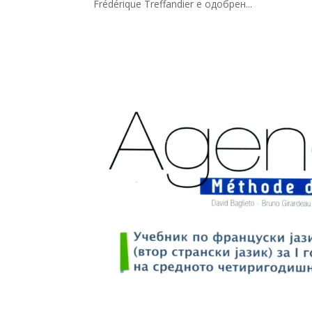
Frédérique Treffandier e одобрен...