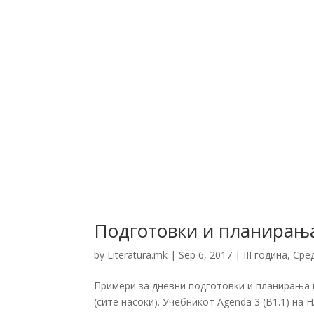
Подготовки и планирања:
by
Literatura.mk
|
Sep 6, 2017
|
III година
,
Сре
Примери за дневни подготовки и планирања п
(сите насоки). Учебникот Agenda 3 (B1.1) на H