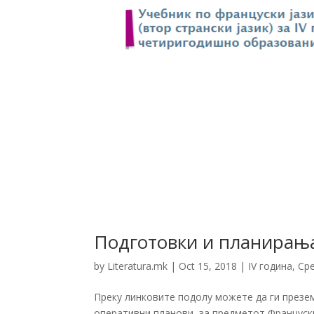
Подготовки и планирања:
by
Literatura.mk
|
Oct 15, 2018
|
IV година
,
Ср
Преку линковите подолу можете да ги презе
оперативни планови, за предметот Француски 