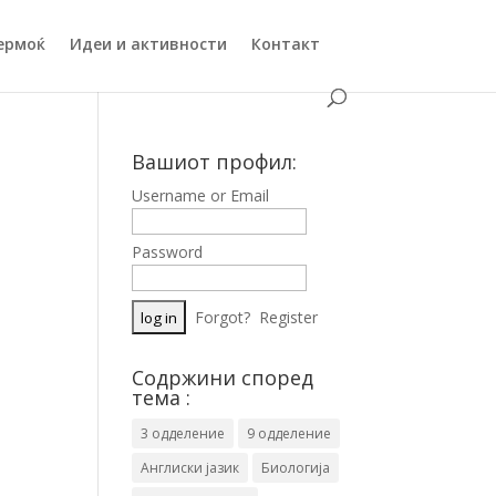
ермоќ
Идеи и активности
Контакт
Вашиот профил:
Username or Email
Password
Forgot?
Register
Содржини според
тема :
3 одделение
9 одделение
Англиски јазик
Биологија