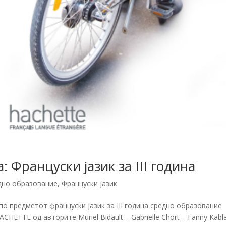
 Француски јазик за III година
дно образование
,
Француски јазик
о предметот француски јазик за III година средно образование
ACHETTE од авторите Muriel Bidault – Gabrielle Chort – Fanny Kabl