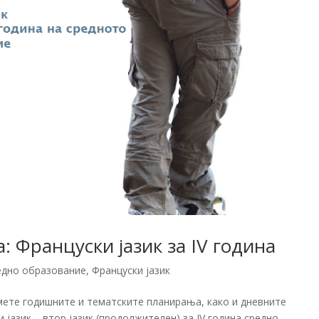
 Француски јазик за IV година
едно образование
,
Француски јазик
мете годишните и тематските планирања, како и дневните
јазик – втор јазик (продолжителен) за IV година средно