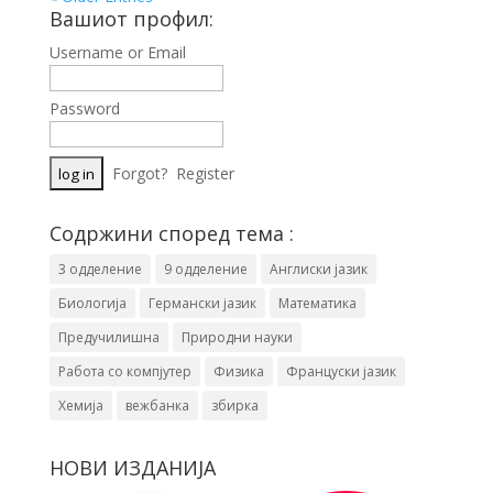
Вашиот профил:
Username or Email
Password
Forgot?
Register
Содржини според тема :
3 одделение
9 одделение
Англиски јазик
Биологија
Германски јазик
Математика
Предучилишна
Природни науки
Работа со компјутер
Физика
Француски јазик
Хемија
вежбанка
збирка
НОВИ ИЗДАНИЈА