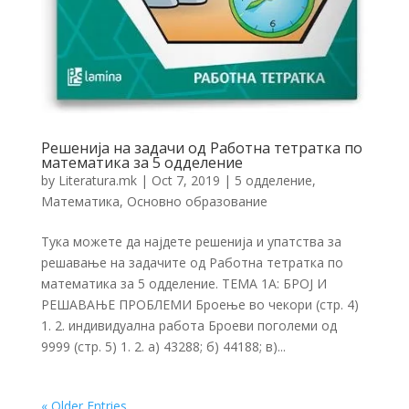
Решенија на задачи од Работна тетратка по
математика за 5 одделение
by
Literatura.mk
|
Oct 7, 2019
|
5 одделение
,
Математика
,
Основно образование
Тука можете да најдете решенија и упатства за
решавање на задачите од Работна тетратка по
математика за 5 одделение. ТЕМА 1А: БРОЈ И
РЕШАВАЊЕ ПРОБЛЕМИ Броење во чекори (стр. 4)
1. 2. индивидуална работа Броеви поголеми од
9999 (стр. 5) 1. 2. а) 43288; б) 44188; в)...
« Older Entries