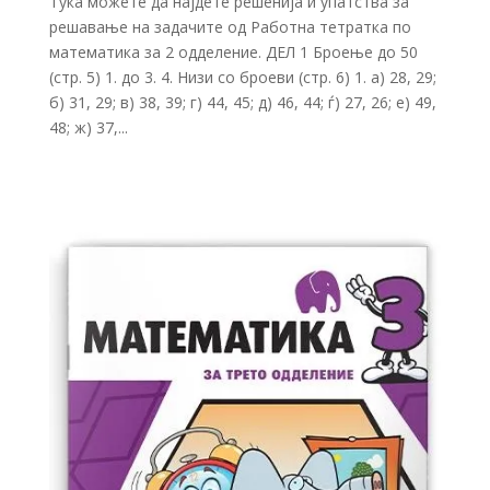
Тука можете да најдете решенија и упатства за
решавање на задачите од Работна тетратка по
математика за 2 одделение. ДЕЛ 1 Броење до 50
(стр. 5) 1. до 3. 4. Низи со броеви (стр. 6) 1. а) 28, 29;
б) 31, 29; в) 38, 39; г) 44, 45; д) 46, 44; ѓ) 27, 26; е) 49,
48; ж) 37,...