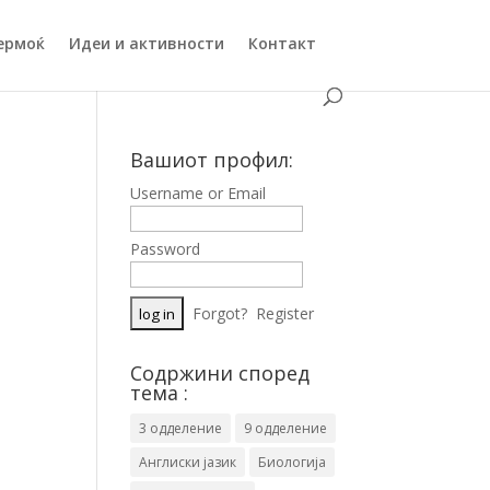
ермоќ
Идеи и активности
Контакт
Вашиот профил:
Username or Email
Password
Forgot?
Register
Содржини според
тема :
3 одделение
9 одделение
Англиски јазик
Биологија