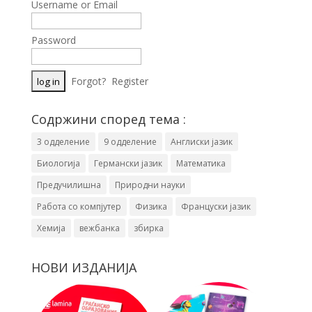
Username or Email
Password
Forgot?
Register
Содржини според тема :
3 одделение
9 одделение
Англиски јазик
Биологија
Германски јазик
Математика
Предучилишна
Природни науки
Работа со компјутер
Физика
Француски јазик
Хемија
вежбанка
збирка
НОВИ ИЗДАНИЈА