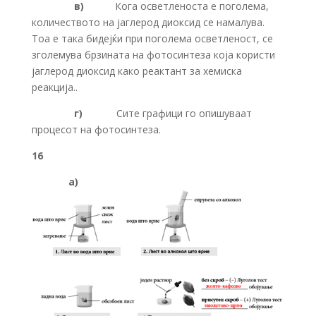
в)
Кога осветленоста е поголема,
количеството на јаглерод диоксид се намалува.
Тоа е така бидејќи при поголема осветленост, се
зголемува брзината на фотосинтеза која користи
јаглерод диоксид како реактант за хемиска
реакција..
г)
Сите графици го опишуваат
процесот на фотосинтеза.
16
а)