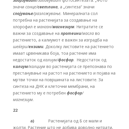
забрзуваат
/забавуваат
фотосинтезата. „Фото“
значи
сонце/
светлина
, а „синтеза“ значи
спојување
/разложување.
Минералната сол
потребна на растенијата за создавање на
хлорофил е
манган/
магнезиум
. Нитратите се
важни за создавање на
протеини
/масла
во
растението, а калиумот е важен за изградба на
шеќери/
ензими
.
Доколку листовите на растението
имаат црвеникава боја, тоа растение има
недостаток од
калиум/
фосфор
. Недостаток од
к
алиум
/калциум
во растенијата се препознава по
престанување на растот на растението и појава на
мртви точки на површината на листовите. За
синтеза на ДНК и клеточни мембрани, на
растението му е потребен
фосфор
/
магнезиум
.
22
а)
Растенијата од Б се мали и
жолти. Растение што не добива доволно нитрати,