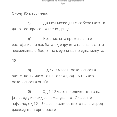
Околу 85 меурчиња.
г)
Даниел може да го собере гасот и
да го тестира со вжарено дрвце.
д)
Независната променлива е
растојание на ламбата од епруветата, а зависната
променлива е бројот на меурчиња во една минута.
15
а)
Од 6-12 часот, осветленоста
расте, во 12 часот е најголема, од 12-18 часот
осветленоста опаѓа.
б)
Од 6-12 часот, количеството на
јаглерод диоксид се намалува, во 12 часот е
најмало, од 12-18 часот количеството на јаглерод
диоксид повторно расте.