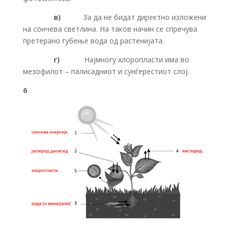
в)
За да не бидат директно изложени
на сончева светлина. На таков начин се спречува
претерано губење вода од растенијата.
г)
Најмногу хлоропласти има во
мезофилот – палисадниот и сунѓерестиот слој.
6