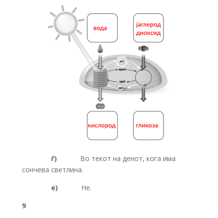
ѓ)
Во текот на денот, кога има
сончева светлина.
е)
Не.
9