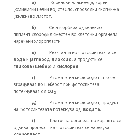
а)
Коренови влакненца, корен,
(кслиемски цевки во) стебло, спроводни снопчиња
(жилки) во листот.
б)
Се апсорбира од зелениот
пигмент хлорофил сместен во клеточни органели
наречени хлоропласти.
в)
Реактанти во фотосинтезата се
вода
и ј
аглерод диоксид
, а продукти се
гликоза (шеќер)
и
кислород
.
г)
Атомите на кислородот што се
вградуваат во шеќерот при фотосинтеза
потекнуваат од
CO
.
2
д)
Атомите на кислородот, продукт
на фотосинтезата потекнува од
водата
.
ѓ)
Клеточна органела во која што се
одвива процесот на фотосинтеза се нарекува
хлоропласт
.