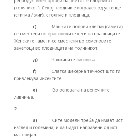
репродуктивен органи на цветот е плодникот
(толчникот). Секој плодник е изграден од устенце
(стигма / жи
г)
, столпче и плодница.
г)
Машките полови клетки (гамети)
се сместени во прашничките кеси на прашниците.
Женските гамети се сместени во семеновите
зачетоци во плодницата на толчникот.
д)
Чашкините ливчиња.
ѓ)
Слатка шеќерна течност што ги
привлекува инсектите.
е)
Во основата на венечните
ливчиња.
2
а)
Сите модели треба да имаат ист
изглед и големина, и да бидат направени од ист
материјал.