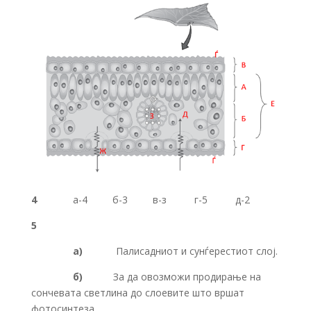
4
а-4 б-3 в-з г-5 д-2
5
а)
Палисадниот и сунѓерестиот слој.
б)
За да овозможи продирање на
сончевата светлина до слоевите што вршат
фотосинтеза.