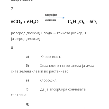
7
јаглерод диоксид + вода → гликоза (шеќер) +
јаглерод диоксид
8
а)
Хлоропласт.
б)
Оваа клеточна органела ја имаат
сите зелени клетки во растението.
в)
Хлорофил.
г)
Да ја апсорбира сончевата
светлина.
д)