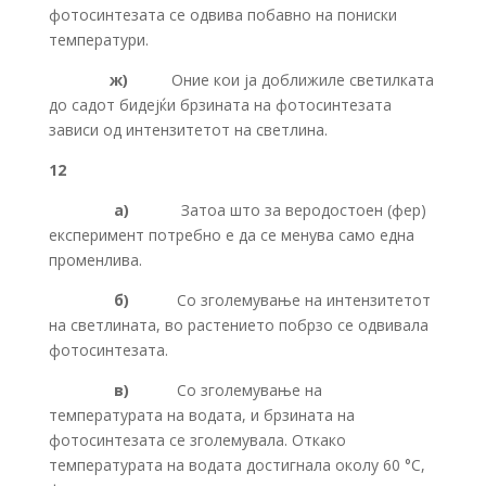
фотосинтезата се одвива побавно на пониски
температури.
ж)
Оние кои ја доближиле светилката
до садот бидејќи брзината на фотосинтезата
зависи од интензитетот на светлина.
12
а)
Затоа што за веродостоен (фер)
експеримент потребно е да се менува само една
променлива.
б)
Со зголемување на интензитетот
на светлината, во растението побрзо се одвивала
фотосинтезата.
в)
Со зголемување на
температурата на водата, и брзината на
фотосинтезата се зголемувала. Откако
температурата на водата достигнала околу 60 °C,