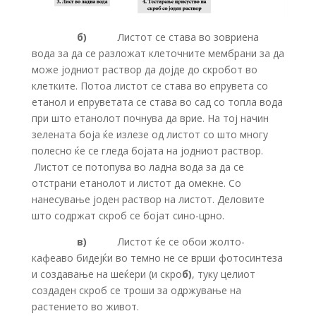
б)
Листот се става во зовриена
вода за да се разложат клеточните мембрани за да
може јодниот раствор да дојде до скробот во
клетките. Потоа листот се става во епрувета со
етанол и епруветата се става во сад со топла вода
при што етанолот почнува да врие. На тој начин
зелената боја ќе излезе од листот со што многу
полесно ќе се гледа бојата на јодниот раствор.
Листот се потопува во ладна вода за да се
отстрани етанолот и листот да омекне. Со
нанесување јоден раствор на листот. Деловите
што содржат скроб се бојат сино-црно.
в)
Листот ќе се обои жолто-
кафеаво бидејќи во темно не се врши фотосинтеза
и создавање на шеќери (и скро
б)
, туку целиот
создаден скроб се троши за одржување на
растението во живот.