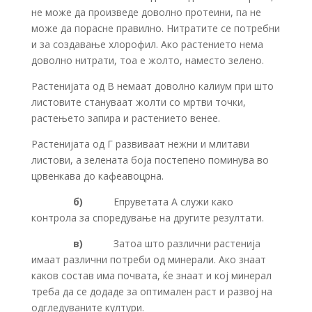
не може да произведе доволно протеини, па не
може да порасне правилно. Нитратите се потребни
и за создавање хлорофил. Ако растението нема
доволно нитрати, тоа е жолто, наместо зелено.
Растенијата од В немаат доволно калиум при што
листовите стануваат жолти со мртви точки,
растењето запира и растението венее.
Растенијата од Г развиваат нежни и млитави
листови, а зелената боја постепено поминува во
црвенкава до кафеавоцрна.
б)
Епруветата А служи како
контрола за споредување на другите резултати.
в)
Затоа што различни растенија
имаат различни потреби од минерали. Ако знаат
каков состав има почвата, ќе знаат и кој минерал
треба да се додаде за оптимален раст и развој на
одгледуваните култури.