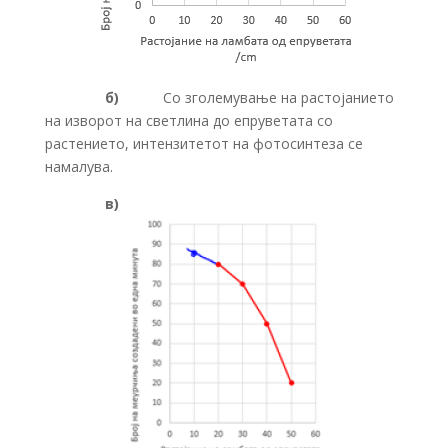
б)
Со зголемување на растојанието
на изворот на светлина до епруветата со
растението, интензитетот на фотосинтеза се
намалува.
в)