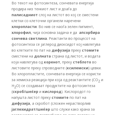
Во текот на фотосинтеза, сончевата енергија
продира низ тенкиот лист и доаѓа до
палисадниот
слој на листот во кој се сместени
клетки со клеточни органели наречени
хлоропласти
. Во нив се наоѓа зелен пигмент,
хлорофил
, чија основна задача е да
апсорбира
сончева светлина
. Реактанти во процесот на
фотосинтеза се јаглерод диоксидот кој навлегува
во клетките по пат на
дифузија
преку
стомите
сместени на
долната
страна од листот, и водата
која навлегува од
коренот
, преку
стеблото
во
листовите преку спроводните (
ксилемски
) цевки.
Во хлоропластите, сончевата енергија се користи
за хемиска реакција при која од реактантите (CO
и
2
H
O) се создаваат продуктите на фотосинтеза
2
(
скроб/шеќер
и
кислород
). Кислородот го
напушта листот преку
стомите
по пат на
дифузија
, а скробот (сложен нерастворлив
јаглехидрат/шеќер
што служи како храна за