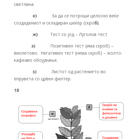
светлина.
е)
За да се потроши целосно веќе
создадениот и складиран шеќер (скро
б)
.
ж)
Тест со јод – Луголов тест
з)
Позитивен тест (има скроб) –
виолетово. Негативен тест (нема скроб) – жолто-
кафеаво обојување.
ѕ)
Листот од растението во
епрувета со црвен филтер.
18