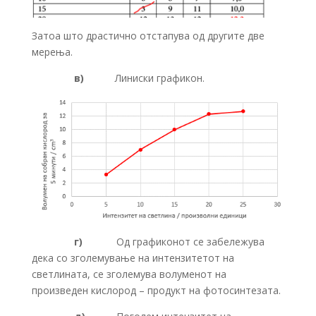
Затоа што драстично отстапува од другите две
мерења.
в)
Линиски графикон.
г)
Од графиконот се забележува
дека со зголемување на интензитетот на
светлината, се зголемува волуменот на
произведен кислород – продукт на фотосинтезата.