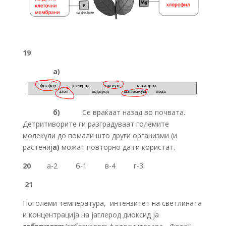
19
а)
б)
Се враќаат назад во почвата.
Детритиворите ги разградуваат големите
молекули до помали што други организми (и
растениј
а)
можат повторно да ги користат.
20
а-2 б-1 в-4 г-3
21
Поголеми температура, интензитет на светлината
и концентрација на јаглерод диоксид ја