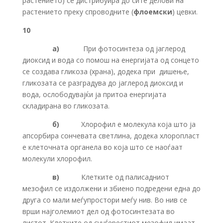
растението) се дистрибуира до сите делови на
растението преку спроводните (
флоемски
) цевки.
10
а)
При фотосинтеза од јаглерод
диоксид и вода со помош на енергијата од сонцето
се создава гликоза (храна), додека при дишење,
гликозата се разградува до јаглерод диоксид и
вода, ослободувајќи ја притоа енергијата
складирана во гликозата.
б)
Хлорофил е молекула која што ја
апсорбира сончевата светлина, додека хлоропласт
е клеточната органела во која што се наоѓаат
молекули хлорофил.
в)
Клетките од палисадниот
мезофил се издолжени и збиено подредени една до
друга со мали меѓупростори меѓу нив. Во нив се
врши најголемиот дел од фотосинтезата во
листот. Клетките од сунѓерестиот мезофил имаат