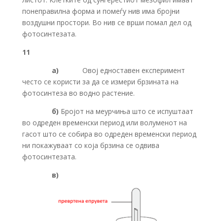
понеправилна форма и помеѓу нив има бројни
воздушни простори. Во нив се врши помал дел од
фотосинтезата.
11
а)
Овој едноставен експеримент
често се користи за да се измери брзината на
фотосинтеза во водно растение.
б)
Бројот на меурчиња што се испуштаат
во одреден временски период или волуменот на
гасот што се собира во одреден временски период
ни покажуваат со која брзина се одвива
фотосинтезата.
в)