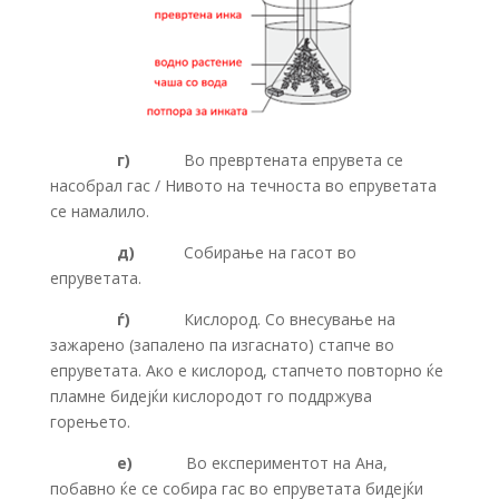
г)
Во превртената епрувета се
насобрал гас / Нивото на течноста во епруветата
се намалило.
д)
Собирање на гасот во
епруветата.
ѓ)
Кислород. Со внесување на
зажарено (запалено па изгаснато) стапче во
епруветата. Ако е кислород, стапчето повторно ќе
пламне бидејќи кислородот го поддржува
горењето.
е)
Во експериментот на Ана,
побавно ќе се собира гас во епруветата бидејќи