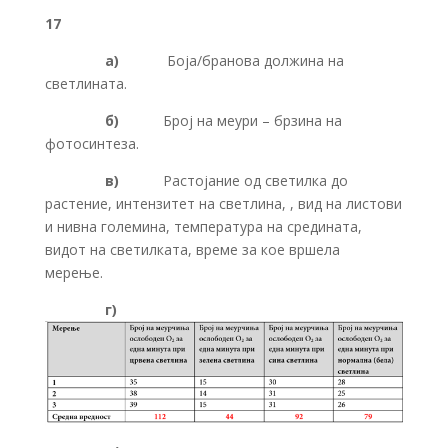
17
а)
Боја/бранова должина на
светлината.
б)
Број на меури – брзина на
фотосинтеза.
в)
Растојание од светилка до
растение, интензитет на светлина, , вид на листови
и нивна големина, температура на средината,
видот на светилката, време за кое вршела
мерење.
г)