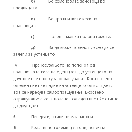
б)
Во семеновите зачетоци во
плодницата.
в)
Во прашничките кеси на
прашниците.
г)
Полен – машки полови гамети.
д)
За да може поленот лесно да се
залепи за устенцето.
4
Пренесувањето на поленот од
прашничката кеса на еден цвет, до устенцето на
друг цвет се нарекува опрашување. Кога поленот
од еден цвет ќе падне на устенцето од ист цвет,
тоа се нарекува самоопрашување. Вкрстено
опрашување е кога поленот од еден цвет ќе стигне
до друг цвет.
5
Пеперуги, птици, пчели, молци….
6
Релативно големи цветови, венечни