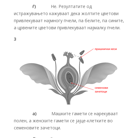
ѓ)
Не. Резултатите од
истражувањето кажуваат дека жолтите цветови
привлекуваат најмногу пчели, па белите, па сините,
а црвените цветови привлекуваат најмалку пчели.
3
а)
Машките гамети се нарекуваат
полен, а женските гамети се јајце-клетките во
семеновите зачетоци.