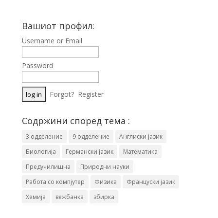
Вашиот профил:
Username or Email
Password
Forgot?
Register
Содржини според тема :
3 одделение
9 одделение
Англиски јазик
Биологија
Германски јазик
Математика
Предучилишна
Природни науки
Работа со компјутер
Физика
Француски јазик
Хемија
вежбанка
збирка