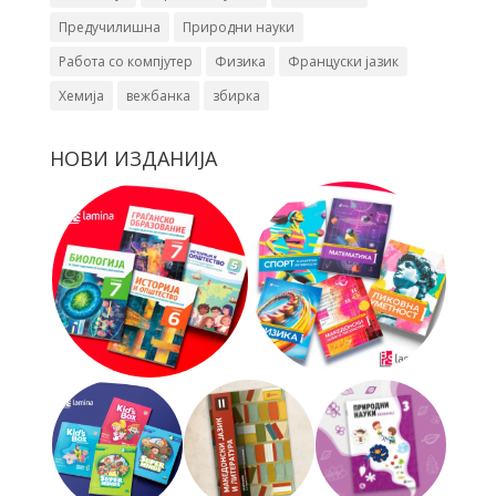
Предучилишна
Природни науки
Работа со компјутер
Физика
Француски јазик
Хемија
вежбанка
збирка
НОВИ ИЗДАНИЈА