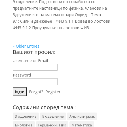
9 одделение. Подготвени во соработка со
предметните наставници по физика, членови на
Здружението на математичари Охрид. Тема
9.1: Сили и движење ФИЗ 9.1.1 Вовед во лостови
ФИЗ 9.1.2 Проучување на лостови ФИЗ...
« Older Entries
Вашиот профил:
Username or Email
Password
Forgot?
Register
Содржини според тема :
3 одделение
9 одделение
Англиски јазик
Биологија
Германски јазик
Математика